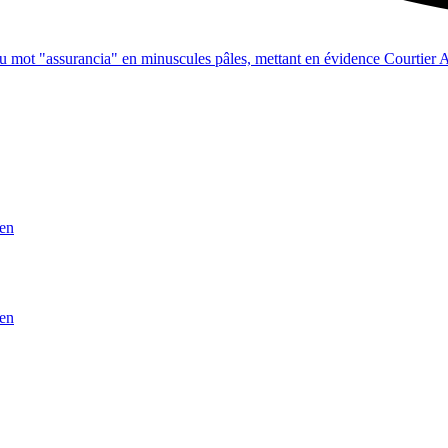
ien
ien