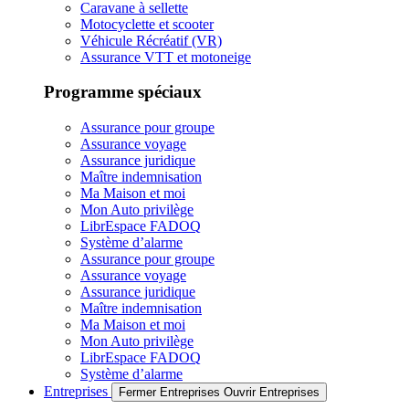
Caravane à sellette
Motocyclette et scooter
Véhicule Récréatif (VR)
Assurance VTT et motoneige
Programme spéciaux
Assurance pour groupe
Assurance voyage
Assurance juridique
Maître indemnisation
Ma Maison et moi
Mon Auto privilège
LibrEspace FADOQ
Système d’alarme
Assurance pour groupe
Assurance voyage
Assurance juridique
Maître indemnisation
Ma Maison et moi
Mon Auto privilège
LibrEspace FADOQ
Système d’alarme
Entreprises
Fermer Entreprises
Ouvrir Entreprises