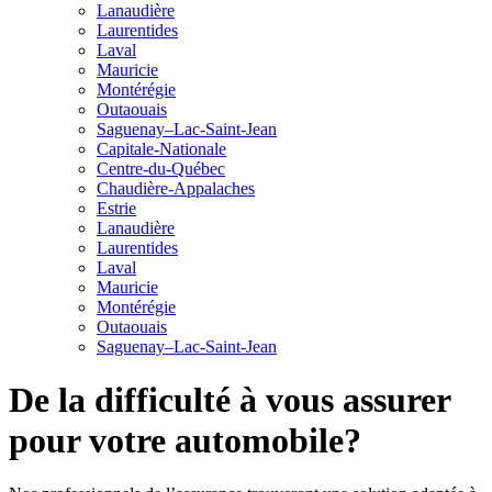
Lanaudière
Laurentides
Laval
Mauricie
Montérégie
Outaouais
Saguenay–Lac-Saint-Jean
Capitale-Nationale
Centre-du-Québec
Chaudière-Appalaches
Estrie
Lanaudière
Laurentides
Laval
Mauricie
Montérégie
Outaouais
Saguenay–Lac-Saint-Jean
De la difficulté à vous assurer
pour votre automobile?