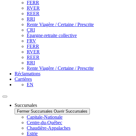
FERR
RVER
REER
RRI
Rente Viagère / Certaine / Prescrite
CRI
Épargne-retraite collective
FRV
FERR
RVER
REER
RRI
Rente Viagère / Certaine / Prescrite
Réclamations
Carrières
EN
Succursales
Fermer Succursales
Ouvrir Succursales
Capitale-Nationale
Centre-du-Québec
Chaudière-Appalaches
Estrie